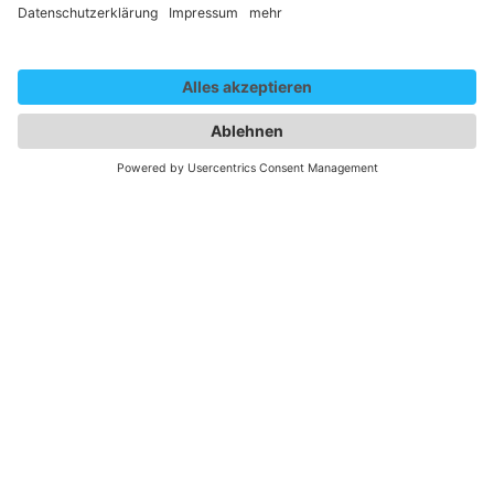
Gender Disclaim
Die auf dieser Website gewählte männliche Form bezieht
sich immer zugleich auf weibliche, männliche und diverse
Personen. Auf eine Mehrfachbezeichnung wird in der
Regel zugunsten einer besseren Lesbarkeit verzichtet.