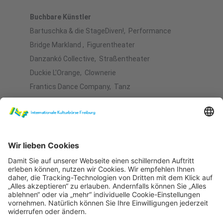
Buchbare Künstler
Bartuschka & die StageDiven!, Performance
Bridge Markland , Figurentheater
Danzankó Collective, Straßentheater
Duckie L'Orange, Clownerie
Frantics Dance Company, Tanz
Grotest Maru , Walk Act
Kazibaze Theater , Straßentheater
Kollektiv Klaus, Akrobatik
monologtheater, Theater
Post Theater, Theater
Robbe & ÖZ , Musiktheater
terraMagnix, Theater
Urban Theater , Schauspiel