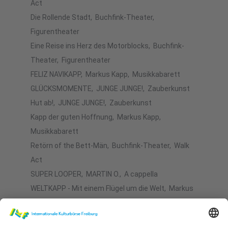
Act
Die Rollende Stadt, Buchfink-Theater,
Figurentheater
Eine Reise ins Herz des Motorblocks, Buchfink-
Theater, Figurentheater
FELIZ NAVIKAPP, Markus Kapp, Musikkabarett
GLÜCKSMOMENTE, JUNGE JUNGE!, Zauberkunst
Hut ab!, JUNGE JUNGE!, Zauberkunst
Kapp der guten Hoffnung, Markus Kapp,
Musikkabarett
Retörn of the Bett-Män, Buchfink-Theater, Walk
Act
SUPER LOOPER, MARTIN O., A cappella
WELTKAPP - Mit einem Flügel um die Welt, Markus
Kapp, Musikkabarett