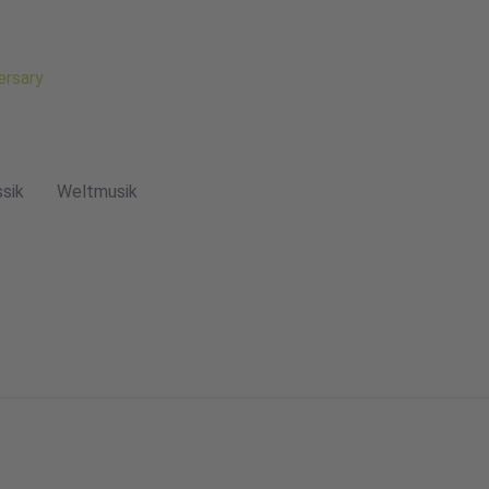
ersary
ssik
Weltmusik