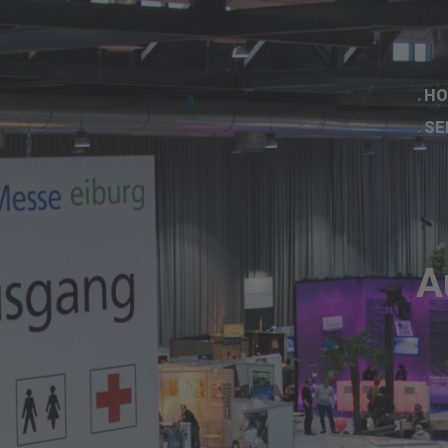
HO
SE