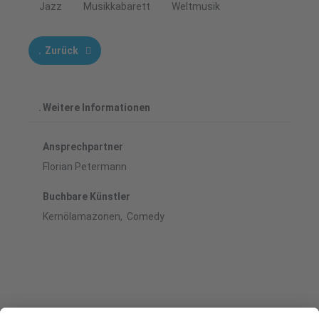
Jazz
Musikkabarett
Weltmusik
Zurück
Weitere Informationen
Ansprechpartner
Florian Petermann
Buchbare Künstler
Kernölamazonen, Comedy