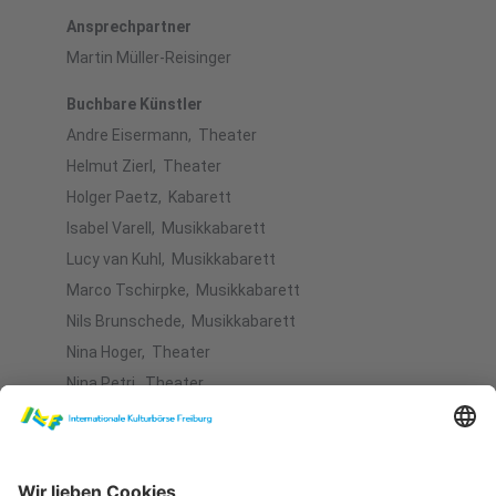
Ansprechpartner
Martin Müller-Reisinger
Buchbare Künstler
Andre Eisermann, Theater
Helmut Zierl, Theater
Holger Paetz, Kabarett
Isabel Varell, Musikkabarett
Lucy van Kuhl, Musikkabarett
Marco Tschirpke, Musikkabarett
Nils Brunschede, Musikkabarett
Nina Hoger, Theater
Nina Petri, Theater
Robert Kreis, Theater
Ulla Meinecke, Pop