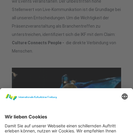
wir Events veranstalten. Der unbestritten hohe
Stellenwert von Live-Kommunikation ist die Grundlage bei
all unseren Entscheidungen. Um die Wichtigkeit der
Präsenzveranstaltung als Branchentreffen zu
unterstreichen, identifiziert sich die IKF mit dem Claim:
Culture Connects People -
die direkte Verbindung von
Menschen.