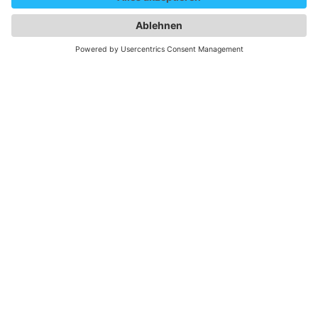
Personen. Auf eine Mehrfachbezeichnung wird in der
Regel zugunsten einer besseren Lesbarkeit verzichtet.
Newsletter
Kontakt