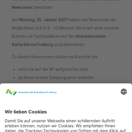
Newcomer
bewerben.
Am
Montag, 25. Januar 2027
haben nun Newcomer die
Möglichkeit sich in 8 - 10 Minuten-Slots auf einer unserer
Bühnen vor Fachpublikum auf der
Internationalen
Kulturbörse Freiburg
zu präsentieren.
Zu diesen Newcomern zählen wir Künstler die :
noch nie auf der IKF aufgetreten sind
an ihrem ersten Soloprogramm arbeiten
sich ausprobieren wollen
erste eigene Songs geschrieben haben
Ziel
ist es, die Neugierde der Veranstalter zu wecken und
sie von Ihrem künstlerischen Schaffen zu überzeugen.