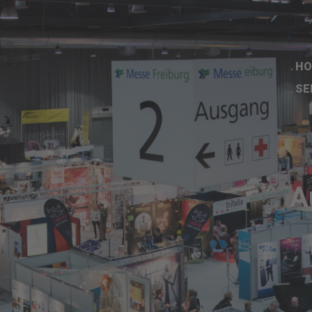
HO
SE