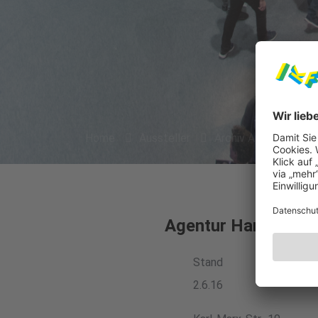
Home
Aussteller
Archiv Aussteller 20
Agentur Hanna Kus
Stand
2.6.16