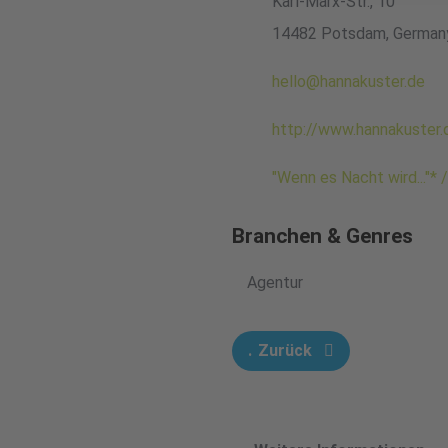
Karl-Marx-Str., 10
14482 Potsdam, German
hello@hannakuster.de
http://www.hannakuster.
"Wenn es Nacht wird..."*
Branchen & Genres
Agentur
Zurück