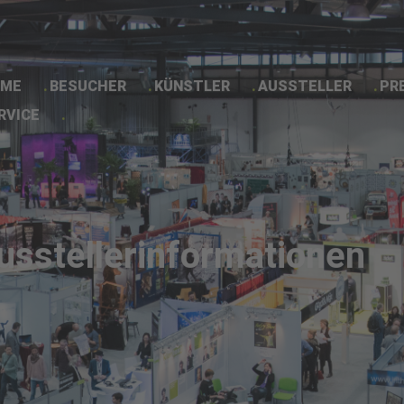
ME
BESUCHER
KÜNSTLER
AUSSTELLER
PR
RVICE
Ausstellerinformationen