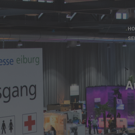
HO
SE