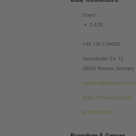
Stand
2.4.28
+49 178 2744363
Harsefelder Str. 12
28205 Bremen, Germany
contact@flexoncirc.com
https://flexoncirc.com/
unfold untold
Branchen & Genres