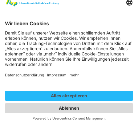
Das Waldorchester bringt auf kunstvolle Weise den
Zauber des Waldes in die Stadt.
Ein Waldhüter lädt die Gäste ein, in einen Klangraum der
besonderen Art, denn ein eigens entwickelter Soundtrack
erfüllt die Installation.
Waldtöne mischen sich mit vorbeifliegenden Klängen
verschiedener Instrumente.
Da läuft etwas durchs Unterholz. Quaken diese
Wildenten nicht rhythmisch? Ein Gewitter kommt auf und
verschwindet in leisen Klavierklängen.
In diesen fein gestalteten akustischen Raum können die
Besucher ihren eigenen Ton hineingeben. Mit
Klanginstrumenten, die in der Installation entdeckt