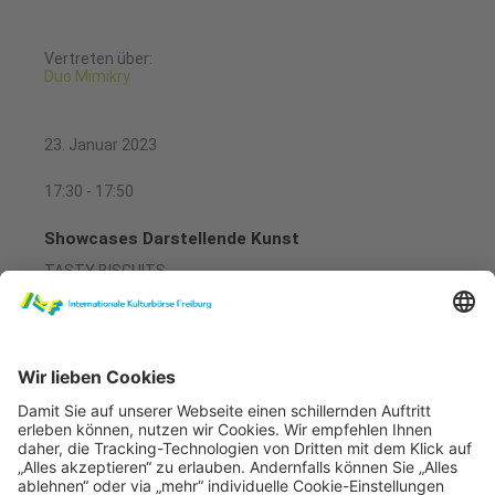
Vertreten über:
Duo Mimikry
23. Januar 2023
17:30 - 17:50
Showcases Darstellende Kunst
TASTY BISCUITS
Darstellende Kunst Theatersaal 1
Tinder Date - Tasty Biscuits