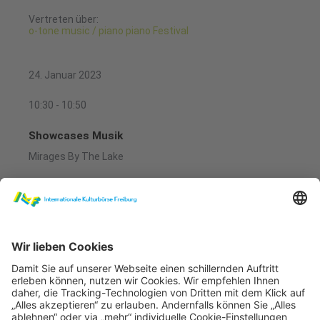
Vertreten über:
o-tone music / piano piano Festival
24. Januar 2023
10:30 - 10:50
Showcases Musik
Mirages By The Lake
Musik Musikhalle
Josefine Lindstrand Band live at Konserthuset
May 28th 2021