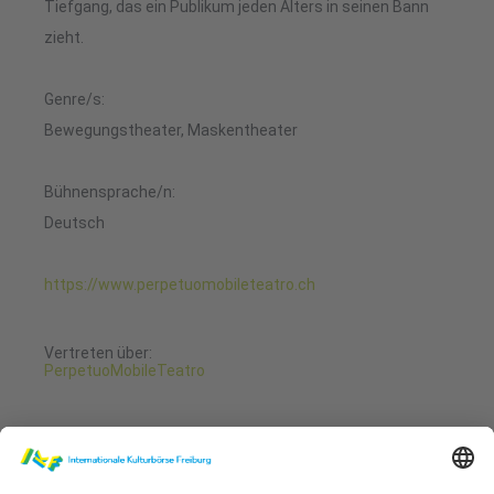
Tiefgang, das ein Publikum jeden Alters in seinen Bann
zieht.
Genre/s:
Bewegungstheater, Maskentheater
Bühnensprache/n:
Deutsch
https://www.perpetuomobileteatro.ch
Vertreten über:
PerpetuoMobileTeatro
23. Januar 2023
18:00 - 18:20