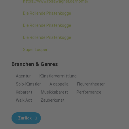
https://www.rosawagner.de/home/
Die Rollende Piratenkogge
Die Rollende Piratenkogge
Die Rollende Piratenkogge
Super Looper
Branchen & Genres
Agentur
Künstlervermittlung
Solo-Künstler
A cappella
Figurentheater
Kabarett
Musikkabarett
Performance
Walk Act
Zauberkunst
Zurück