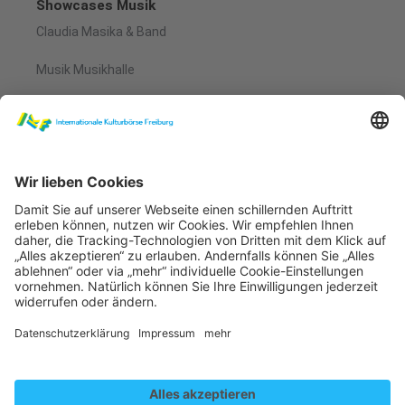
Showcases Musik
Claudia Masika & Band
Musik Musikhalle
Claudia Masika & Band "Rafiki" (Live)
Wir benötigen Ihre
Zustimmung, um den
YouTube Video-Service zu
laden!
Wir verwenden einen Service eines
Drittanbieters, um Videoinhalte
einzubetten. Dieser Service kann