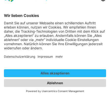
18:30 - 18:50
Showcases Straßentheater
Circus Puzzle
Straßentheater Zentral Foyer / Foyer
Circus Puzzle
Wir benötigen Ihre
Zustimmung, um den
YouTube Video-Service zu
laden!