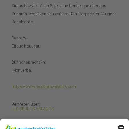
Circus Puzzle ist ein Spiel, eine Recherche über das
Zusammensetzen von verstreuten Fragmenten zu einer
Geschichte.
Genre/s:
Cirque Nouveau
Bühnensprache/n:
, Nonverbal
https://www.lesobjetsvolants.com
Vertreten über:
LES OBJETS VOLANTS
23. Januar 2023