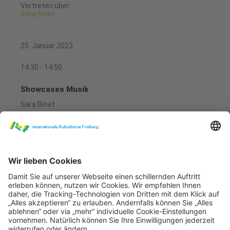
Vertreten über:
Sara Binet
25. Januar 2023
14:30 - 14:50
Showcases Musik
Sara Binet
Musik Musikhalle
Sara Binet - Black Ice (Official Music Video)
Wir benötigen Ihre