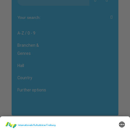
Your search:
A-Z / 0 - 9
Branchen &
Genres
Hall
Country
Further options